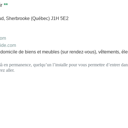
ir
**
Sud, Sherbrooke (Québec) J1H 5E2
com
aide.com
à domicile de biens et meubles (sur rendez-vous), vêtements, él
là en permanence, quelqu’un l’installe pour vous permettre d’entrer dan
ez aller.