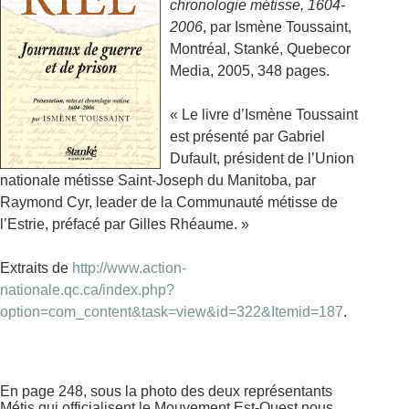
chronologie métisse, 1604-
2006
, par Ismène Toussaint,
Montréal, Stanké, Quebecor
Media, 2005, 348 pages.
« Le livre d’Ismène Toussaint
est présenté par Gabriel
Dufault, président de l’Union
nationale métisse Saint-Joseph du Manitoba, par
Raymond Cyr, leader de la Communauté métisse de
l’Estrie, préfacé par Gilles Rhéaume. »
Extraits de
http://www.action-
nationale.qc.ca/index.php?
option=com_content&task=view&id=322&Itemid=187
.
En page 248, sous la photo des deux représentants
Métis qui officialisent le Mouvement Est-Ouest nous