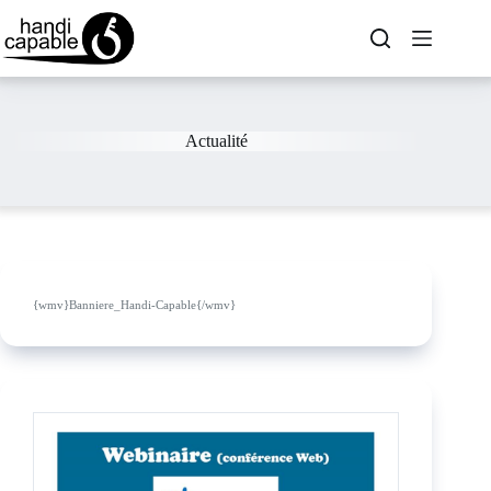
Actualité
{wmv}Banniere_Handi-Capable{/wmv}