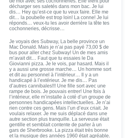
de moi avec ses cochonneries. Elle vient pour
décharger ses saletés dans mon bac. Je lui
dis… Hey qu’est-ce que tu veux faire. Elle me
dit… la poubelle est trop loin! La conne! Je lui
réponds… veux-tu les avoir derrière la tête tes
cochonneries, décrisse…
Je voyais des Subway, La belle province un
Mac Donald. Mais je n’ai pas payé 73,00 $ de
bus pour aller chez Subway! Un de mes amis
m’avait dit… Faut que tu essaies le Da
Giovianni pizza. Je le vois, par hasard. Mais il
y a aussi une grosse marche… Un homme sort
et dit au personnel à l’intérieur… Il y a un
handicapé à l’extérieur. Je me dis… Pas
d’autres cannibales!!! Une fille sort avec une
rampe de bois. Je pouvais entrer! Une fois à
l’intérieur, elle m’installe à coté d’un groupe de
personnes handicapées intellectuelles. Je n’ai
rien contre ces gens. Mais l’un d’eux criait. Je
voulais relaxer. Je me suis déplacé dans une
autre section plus tranquille. La serveuse était
gentille et semblait contente de parler à un
gars de Sherbrooke. La pizza était très bonne
et la musique des années 1960 était agréable.