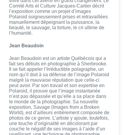
vivre dans cet avenir en grand changement. Le
Comité Arts et Culture Jacques-Cartier décrit
l’exposition comme un projet d’images
Polaroid soigneusement prises et retravaillées
manuellement dépeignant la puissance, la
beauté, le sauvage, la torture, le cri ultime de
l’humanité.
Jean Beaudoin
Jean Beaudoin est un artiste Québécois qui a
fait ses débuts en photographie à Sherbrooke.
Il se fait appeler l’Irréductible polagraphe, un
nom qu’il doit à sa défense de l’image Polaroid
malgré la mauvaise réputation que celle-ci
peut avoir. Par son travail et son expertise en
Polaroid, il prouve que l’image instantanée
n’est pas dépassée et qu’elle a sa place dans
le monde de la photographie. Sa nouvelle
exposition, Savage (Images from a Broken
World), est d’ailleurs entièrement composée de
photos de ce genre. L’artiste y ajoute, toutefois,
une touche d’originalité en décolorant par
couche le négatif de ses images à l’aide d’un
javellisant, une technique de photographie